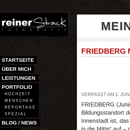
MEI
FRIEDBERG M
STARTSEITE
ÜBER MICH
LEISTUNGEN
PORTFOLIO
HOCHZEIT
VERFASST AM 1. JUN
MENSCHEN
FRIEDBERG (Juni/A
REPORTAGE
Bildungsstandort d
SPEZIAL
Innenstadt ist, da
BLOG / NEWS
in die Mitte“ auf 