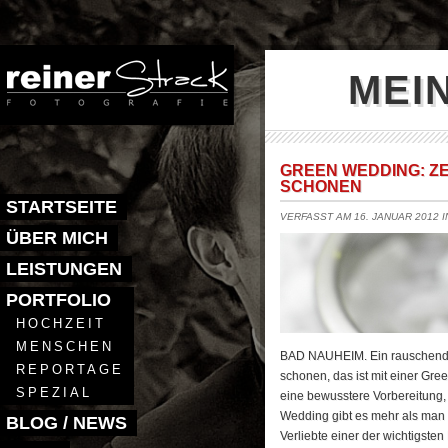
MEI
GREEN WEDDING: ZE
CHONEN
STARTSEITE
VERFASST AM 16. JANUAR 2012 
ÜBER MICH
LEISTUNGEN
PORTFOLIO
HOCHZEIT
MENSCHEN
BAD NAUHEIM. Ein rauschendes 
REPORTAGE
schonen, das ist mit einer Gree
SPEZIAL
eine bewusstere Vorbereitung,
Wedding gibt es mehr als man d
BLOG / NEWS
Verliebte einer der wichtigst