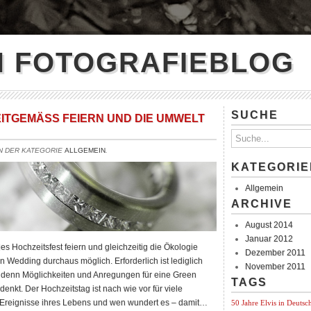
N FOTOGRAFIEBLOG
SUCHE
ITGEMÄSS FEIERN UND DIE UMWELT S
IN DER KATEGORIE
ALLGEMEIN
.
KATEGORIE
Allgemein
ARCHIVE
August 2014
Januar 2012
Hochzeitsfest feiern und gleichzeitig die Ökologie
Dezember 2011
n Wedding durchaus möglich. Erforderlich ist lediglich
November 2011
 denn Möglichkeiten und Anregungen für eine Green
TAGS
enkt. Der Hochzeitstag ist nach wie vor für viele
en Ereignisse ihres Lebens und wen wundert es – damit…
50 Jahre Elvis in Deutsc