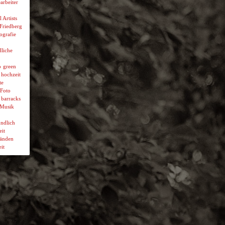
arbeiter
l Artists
 Friedberg
ografie
liche
p
green
hochzeit
te
Foto
 barracks
Musik
ndlich
it
wänden
it