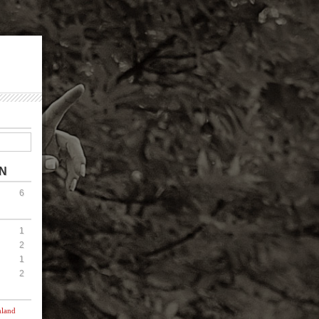
N
6
1
2
1
2
hland