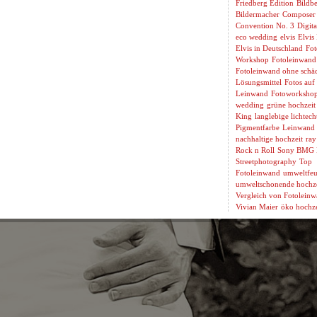
Friedberg Edition
Bildbe
Bildermacher
Composer
Convention No. 3
Digita
eco wedding
elvis
Elvis
Elvis in Deutschland
Fot
Workshop
Fotoleinwand
Fotoleinwand ohne schäd
Lösungsmittel
Fotos auf
Leinwand
Fotoworksho
wedding
grüne hochzeit
King
langlebige lichtech
Pigmentfarbe
Leinwand 
nachhaltige hochzeit
ray
Rock n Roll
Sony BMG 
Streetphotography
Top
Fotoleinwand
umweltfeu
umweltschonende hochze
Vergleich von Fotolein
Vivian Maier
öko hochze