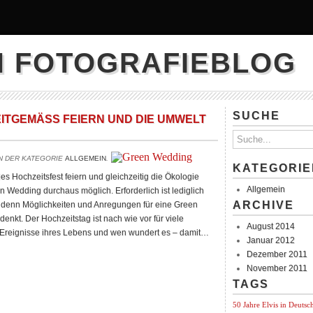
N FOTOGRAFIEBLOG
SUCHE
ITGEMÄSS FEIERN UND DIE UMWELT S
IN DER KATEGORIE
ALLGEMEIN
.
KATEGORIE
Hochzeitsfest feiern und gleichzeitig die Ökologie
Allgemein
n Wedding durchaus möglich. Erforderlich ist lediglich
ARCHIVE
 denn Möglichkeiten und Anregungen für eine Green
enkt. Der Hochzeitstag ist nach wie vor für viele
August 2014
en Ereignisse ihres Lebens und wen wundert es – damit…
Januar 2012
Dezember 2011
November 2011
TAGS
50 Jahre Elvis in Deutsc