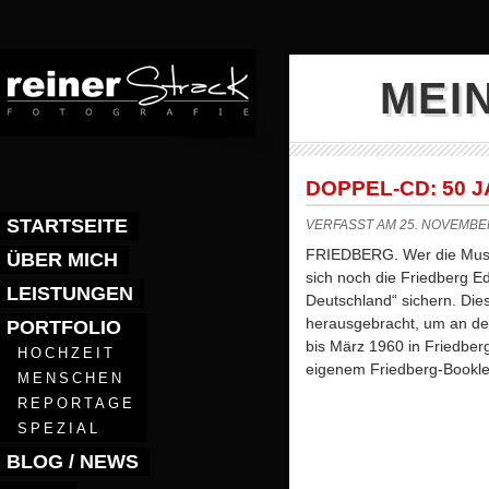
MEI
DOPPEL-CD: 50 
STARTSEITE
VERFASST AM 25. NOVEMBE
FRIEDBERG. Wer die Musik
ÜBER MICH
sich noch die Friedberg Ed
LEISTUNGEN
Deutschland“ sichern. Di
herausgebracht, um an de
PORTFOLIO
bis März 1960 in Friedberg
HOCHZEIT
eigenem Friedberg-Bookle
MENSCHEN
REPORTAGE
SPEZIAL
BLOG / NEWS