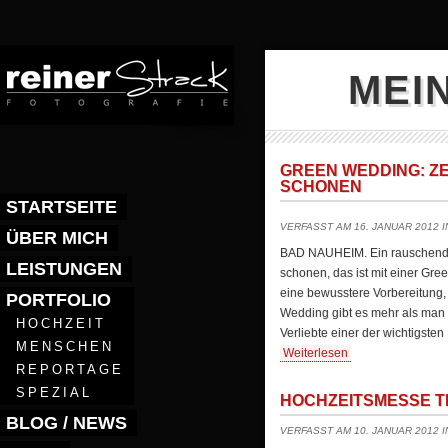
MEI
GREEN WEDDING: ZE
CHONEN
STARTSEITE
VERFASST AM 16. JANUAR 2012 
ÜBER MICH
BAD NAUHEIM. Ein rauschendes 
LEISTUNGEN
schonen, das ist mit einer Gree
eine bewusstere Vorbereitung,
PORTFOLIO
Wedding gibt es mehr als man d
HOCHZEIT
Verliebte einer der wichtigst
MENSCHEN
Weiterlesen
REPORTAGE
SPEZIAL
HOCHZEITSMESSE TR
BLOG / NEWS
VERFASST AM 10. JANUAR 2012 