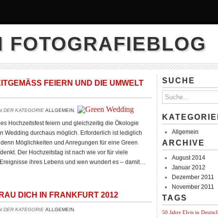
N FOTOGRAFIEBLOG
SUCHE
ITGEMÄSS FEIERN UND DIE UMWELT S
IN DER KATEGORIE
ALLGEMEIN
.
KATEGORIE
Hochzeitsfest feiern und gleichzeitig die Ökologie
Allgemein
n Wedding durchaus möglich. Erforderlich ist lediglich
ARCHIVE
 denn Möglichkeiten und Anregungen für eine Green
enkt. Der Hochzeitstag ist nach wie vor für viele
August 2014
en Ereignisse ihres Lebens und wen wundert es – damit…
Januar 2012
Dezember 2011
November 2011
AU DICH IN FRANKFURT 2012
TAGS
IN DER KATEGORIE
ALLGEMEIN
.
50 Jahre Elvis in Deutsc