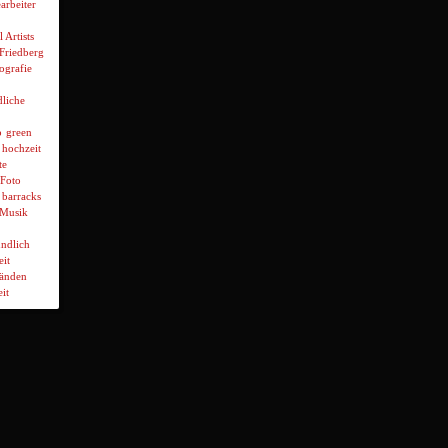
arbeiter
l Artists
 Friedberg
ografie
liche
p
green
hochzeit
te
Foto
 barracks
Musik
ndlich
it
wänden
it