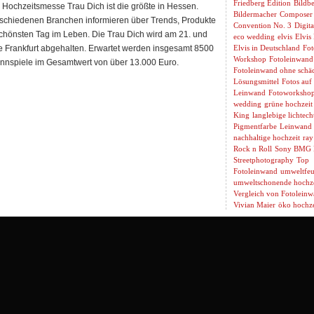
Friedberg Edition
Bildbe
hzeitsmesse Trau Dich ist die größte in Hessen.
Bildermacher
Composer
rschiedenen Branchen informieren über Trends, Produkte
Convention No. 3
Digita
schönsten Tag im Leben. Die Trau Dich wird am 21. und
eco wedding
elvis
Elvis
 Frankfurt abgehalten. Erwartet werden insgesamt 8500
Elvis in Deutschland
Fot
Workshop
Fotoleinwand
innspiele im Gesamtwert von über 13.000 Euro.
Fotoleinwand ohne schäd
Lösungsmittel
Fotos auf
Leinwand
Fotoworksho
wedding
grüne hochzeit
King
langlebige lichtech
Pigmentfarbe
Leinwand 
nachhaltige hochzeit
ray
Rock n Roll
Sony BMG 
Streetphotography
Top
Fotoleinwand
umweltfeu
umweltschonende hochze
Vergleich von Fotolein
Vivian Maier
öko hochze