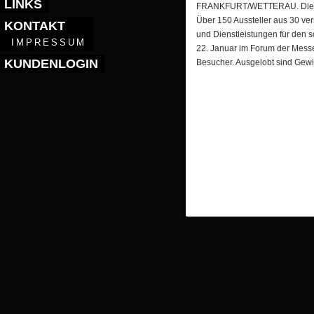
LINKS
FRANKFURT/WETTERAU. Die Hoc
Über 150 Aussteller aus 30 ve
KONTAKT
und Dienstleistungen für den 
IMPRESSUM
22. Januar im Forum der Messe
KUNDENLOGIN
Besucher. Ausgelobt sind Gew