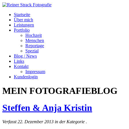
Startseite
Über mich
Leistungen
Portfolio
Hochzeit
Menschen
Reportage
Spezial
Blog / News
Links
Kontakt
Impressum
Kundenlogin
MEIN FOTOGRAFIEBLOG
Steffen & Anja Kristin
Verfasst 22. Dezember 2013 in der Kategorie
.