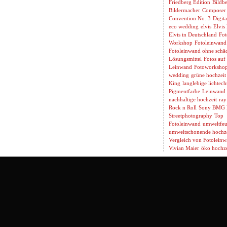
Friedberg Edition
Bildbe
Bildermacher
Composer
Convention No. 3
Digita
eco wedding
elvis
Elvis
Elvis in Deutschland
Fot
Workshop
Fotoleinwand
Fotoleinwand ohne schäd
Lösungsmittel
Fotos auf
Leinwand
Fotoworksho
wedding
grüne hochzeit
King
langlebige lichtech
Pigmentfarbe
Leinwand 
nachhaltige hochzeit
ray
Rock n Roll
Sony BMG 
Streetphotography
Top
Fotoleinwand
umweltfeu
umweltschonende hochze
Vergleich von Fotolein
Vivian Maier
öko hochze