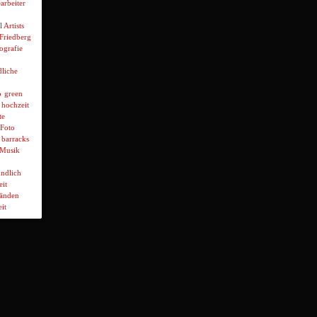
arbeiter
l Artists
 Friedberg
ografie
liche
p
green
hochzeit
te
Foto
 barracks
Musik
ndlich
it
wänden
it