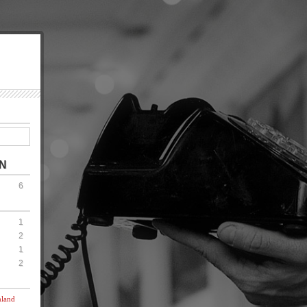
N
6
1
2
1
2
hland