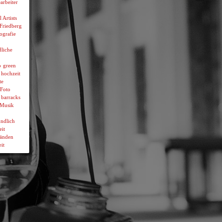
arbeiter
l Artists
 Friedberg
ografie
liche
p
green
hochzeit
te
Foto
 barracks
Musik
ndlich
it
wänden
it