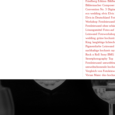
Friedberg Edition
Bildbe
Bildermacher
Composer
Convention No. 3
Digita
eco wedding
elvis
Elvis
Elvis in Deutschland
Fot
Workshop
Fotoleinwand
Fotoleinwand ohne schäd
Lösungsmittel
Fotos auf
Leinwand
Fotoworksho
wedding
grüne hochzeit
King
langlebige lichtech
Pigmentfarbe
Leinwand 
nachhaltige hochzeit
ray
Rock n Roll
Sony BMG 
Streetphotography
Top
Fotoleinwand
umweltfeu
umweltschonende hochze
Vergleich von Fotolein
Vivian Maier
öko hochze