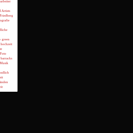
arbeiter
l Artists
 Friedberg
ografie
liche
p
green
hochzeit
te
Foto
 barracks
Musik
ndlich
it
wänden
it