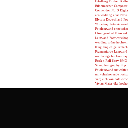
Friedberg Edition
Bildbe
Bildermacher
Composer
Convention No. 3
Digita
eco wedding
elvis
Elvis
Elvis in Deutschland
Fot
Workshop
Fotoleinwand
Fotoleinwand ohne schäd
Lösungsmittel
Fotos auf
Leinwand
Fotoworksho
wedding
grüne hochzeit
King
langlebige lichtech
Pigmentfarbe
Leinwand 
nachhaltige hochzeit
ray
Rock n Roll
Sony BMG 
Streetphotography
Top
Fotoleinwand
umweltfeu
umweltschonende hochze
Vergleich von Fotolein
Vivian Maier
öko hochze