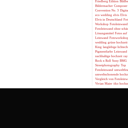
Friedberg Edition
Bildbe
Bildermacher
Composer
Convention No. 3
Digita
eco wedding
elvis
Elvis
Elvis in Deutschland
Fot
Workshop
Fotoleinwand
Fotoleinwand ohne schäd
Lösungsmittel
Fotos auf
Leinwand
Fotoworksho
wedding
grüne hochzeit
King
langlebige lichtech
Pigmentfarbe
Leinwand 
nachhaltige hochzeit
ray
Rock n Roll
Sony BMG 
Streetphotography
Top
Fotoleinwand
umweltfeu
umweltschonende hochze
Vergleich von Fotolein
Vivian Maier
öko hochze