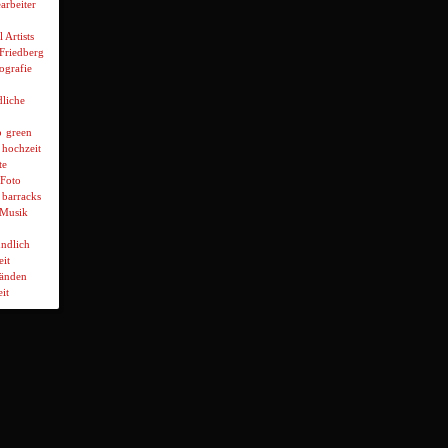
arbeiter
l Artists
 Friedberg
ografie
liche
p
green
hochzeit
te
Foto
 barracks
Musik
ndlich
it
wänden
it