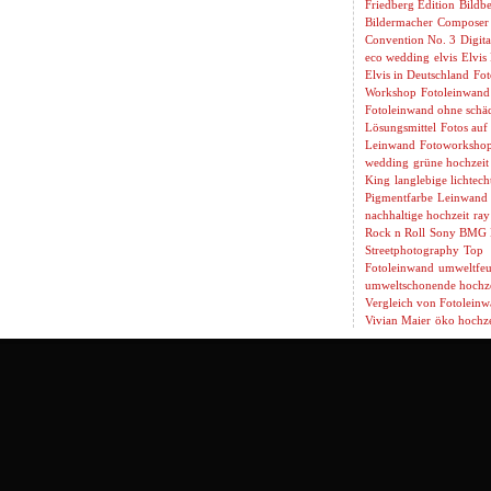
Friedberg Edition
Bildbe
Bildermacher
Composer
Convention No. 3
Digita
eco wedding
elvis
Elvis
Elvis in Deutschland
Fot
Workshop
Fotoleinwand
Fotoleinwand ohne schäd
Lösungsmittel
Fotos auf
Leinwand
Fotoworksho
wedding
grüne hochzeit
King
langlebige lichtech
Pigmentfarbe
Leinwand 
nachhaltige hochzeit
ray
Rock n Roll
Sony BMG 
Streetphotography
Top
Fotoleinwand
umweltfeu
umweltschonende hochze
Vergleich von Fotolein
Vivian Maier
öko hochze