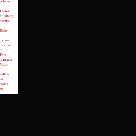
arbeiter
l Artists
 Friedberg
ografie
liche
p
green
hochzeit
te
Foto
 barracks
Musik
ndlich
it
wänden
it