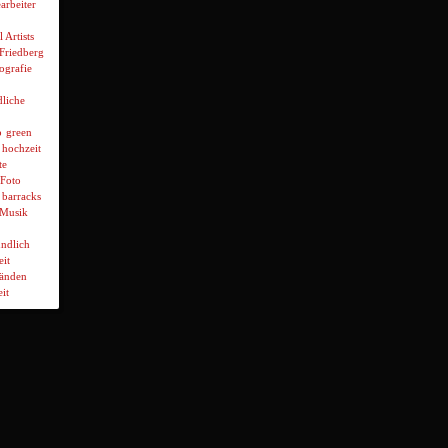
arbeiter
l Artists
 Friedberg
ografie
liche
p
green
hochzeit
te
Foto
 barracks
Musik
ndlich
it
wänden
it