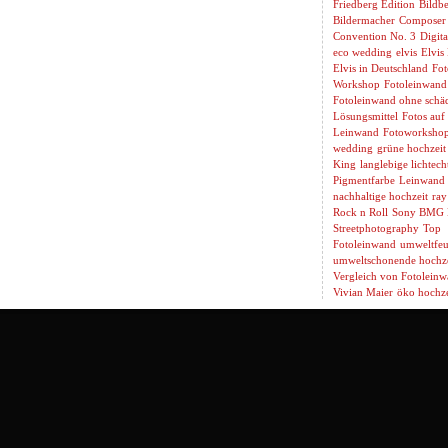
Friedberg Edition
Bildbe
Bildermacher
Composer
Convention No. 3
Digita
eco wedding
elvis
Elvis
Elvis in Deutschland
Fot
Workshop
Fotoleinwand
Fotoleinwand ohne schäd
Lösungsmittel
Fotos auf
Leinwand
Fotoworksho
wedding
grüne hochzeit
King
langlebige lichtech
Pigmentfarbe
Leinwand 
nachhaltige hochzeit
ray
Rock n Roll
Sony BMG 
Streetphotography
Top
Fotoleinwand
umweltfeu
umweltschonende hochze
Vergleich von Fotolein
Vivian Maier
öko hochze