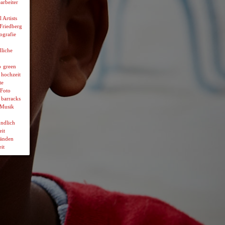
arbeiter
l Artists
 Friedberg
ografie
liche
p
green
hochzeit
te
Foto
 barracks
Musik
ndlich
it
wänden
it