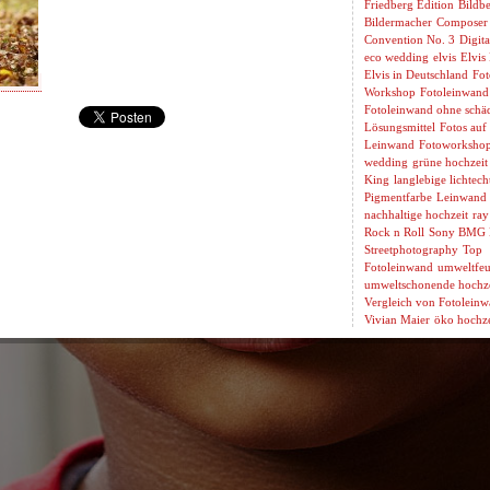
Friedberg Edition
Bildbe
Bildermacher
Composer
Convention No. 3
Digita
eco wedding
elvis
Elvis
Elvis in Deutschland
Fot
Workshop
Fotoleinwand
Fotoleinwand ohne schäd
Lösungsmittel
Fotos auf
Leinwand
Fotoworksho
wedding
grüne hochzeit
King
langlebige lichtech
Pigmentfarbe
Leinwand 
nachhaltige hochzeit
ray
Rock n Roll
Sony BMG 
Streetphotography
Top
Fotoleinwand
umweltfeu
umweltschonende hochze
Vergleich von Fotolein
Vivian Maier
öko hochze