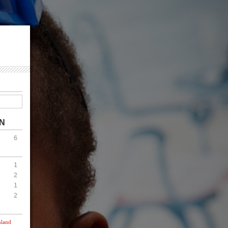
N
6
1
2
1
2
hland