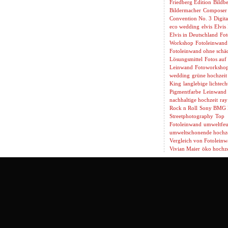
Friedberg Edition
Bildbe
Bildermacher
Composer
Convention No. 3
Digita
eco wedding
elvis
Elvis
Elvis in Deutschland
Fot
Workshop
Fotoleinwand
Fotoleinwand ohne schäd
Lösungsmittel
Fotos auf
Leinwand
Fotoworksho
wedding
grüne hochzeit
King
langlebige lichtech
Pigmentfarbe
Leinwand 
nachhaltige hochzeit
ray
Rock n Roll
Sony BMG 
Streetphotography
Top
Fotoleinwand
umweltfeu
umweltschonende hochze
Vergleich von Fotolein
Vivian Maier
öko hochze