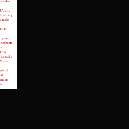
arbeiter
l Artists
 Friedberg
ografie
liche
p
green
hochzeit
te
Foto
 barracks
Musik
ndlich
it
wänden
it