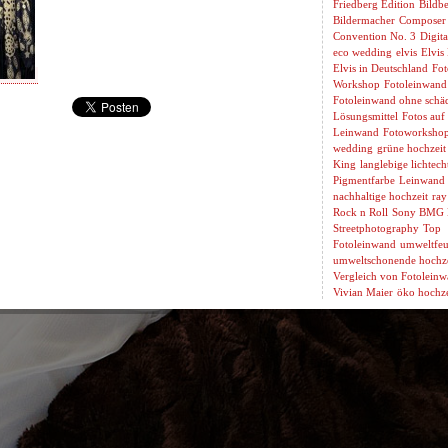
Friedberg Edition
Bildbe
Bildermacher
Composer
Convention No. 3
Digita
eco wedding
elvis
Elvis
Elvis in Deutschland
Fot
Workshop
Fotoleinwand
Fotoleinwand ohne schäd
Lösungsmittel
Fotos auf
Leinwand
Fotoworksho
wedding
grüne hochzeit
King
langlebige lichtech
Pigmentfarbe
Leinwand 
nachhaltige hochzeit
ray
Rock n Roll
Sony BMG 
Streetphotography
Top
Fotoleinwand
umweltfeu
umweltschonende hochze
Vergleich von Fotolein
Vivian Maier
öko hochze