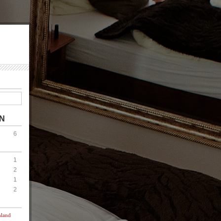
N
6
1
2
1
2
hland