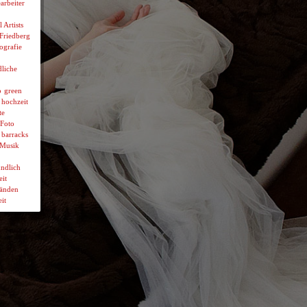
arbeiter
l Artists
 Friedberg
ografie
liche
p
green
hochzeit
te
Foto
 barracks
Musik
ndlich
it
wänden
it