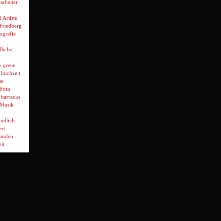
arbeiter
l Artists
 Friedberg
ografie
liche
p
green
hochzeit
te
Foto
 barracks
Musik
ndlich
it
wänden
it