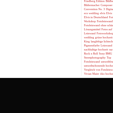
Friedberg Edition
Bildbe
Bildermacher
Composer
Convention No. 3
Digita
eco wedding
elvis
Elvis
Elvis in Deutschland
Fot
Workshop
Fotoleinwand
Fotoleinwand ohne schäd
Lösungsmittel
Fotos auf
Leinwand
Fotoworksho
wedding
grüne hochzeit
King
langlebige lichtech
Pigmentfarbe
Leinwand 
nachhaltige hochzeit
ray
Rock n Roll
Sony BMG 
Streetphotography
Top
Fotoleinwand
umweltfeu
umweltschonende hochze
Vergleich von Fotolein
Vivian Maier
öko hochze