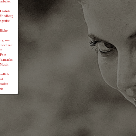
arbeiter
l Artists
 Friedberg
ografie
liche
p
green
hochzeit
te
Foto
 barracks
Musik
ndlich
it
wänden
it