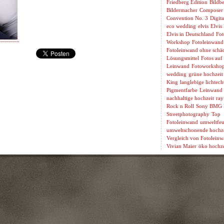
Friedberg Edition
Bildbe
Bildermacher
Composer
Convention No. 3
Digita
eco wedding
elvis
Elvis
Elvis in Deutschland
Fot
Workshop
Fotoleinwand
Fotoleinwand ohne schäd
Lösungsmittel
Fotos auf
Leinwand
Fotoworksho
wedding
grüne hochzeit
King
langlebige lichtech
Pigmentfarbe
Leinwand 
nachhaltige hochzeit
ray
Rock n Roll
Sony BMG 
Streetphotography
Top
Fotoleinwand
umweltfeu
umweltschonende hochze
Vergleich von Fotolein
Vivian Maier
öko hochze