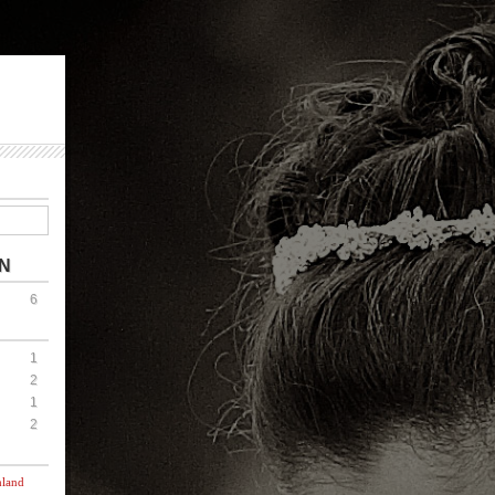
N
6
1
2
1
2
hland