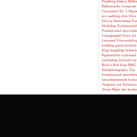
Friedberg Edition
Bildbe
Bildermacher
Composer
Convention No. 3
Digita
eco wedding
elvis
Elvis
Elvis in Deutschland
Fot
Workshop
Fotoleinwand
Fotoleinwand ohne schäd
Lösungsmittel
Fotos auf
Leinwand
Fotoworksho
wedding
grüne hochzeit
King
langlebige lichtech
Pigmentfarbe
Leinwand 
nachhaltige hochzeit
ray
Rock n Roll
Sony BMG 
Streetphotography
Top
Fotoleinwand
umweltfeu
umweltschonende hochze
Vergleich von Fotolein
Vivian Maier
öko hochze