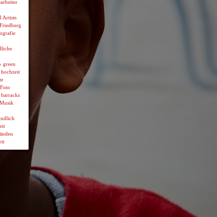
arbeiter
l Artists
 Friedberg
ografie
liche
p
green
hochzeit
te
Foto
 barracks
Musik
ndlich
it
wänden
it