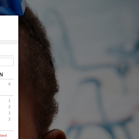
N
6
1
2
1
2
hland