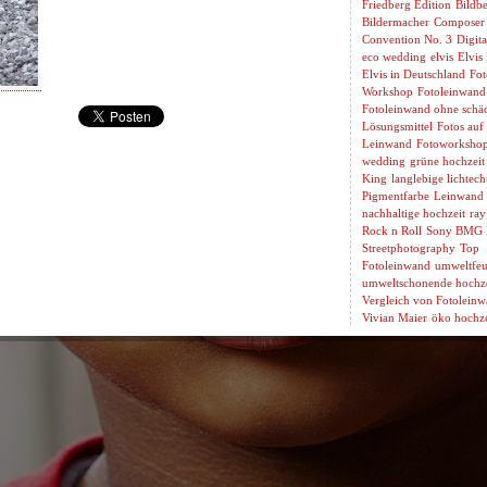
Friedberg Edition
Bildbe
Bildermacher
Composer
Convention No. 3
Digita
eco wedding
elvis
Elvis
Elvis in Deutschland
Fot
Workshop
Fotoleinwand
Fotoleinwand ohne schäd
Lösungsmittel
Fotos auf
Leinwand
Fotoworksho
wedding
grüne hochzeit
King
langlebige lichtech
Pigmentfarbe
Leinwand 
nachhaltige hochzeit
ray
Rock n Roll
Sony BMG 
Streetphotography
Top
Fotoleinwand
umweltfeu
umweltschonende hochze
Vergleich von Fotolein
Vivian Maier
öko hochze