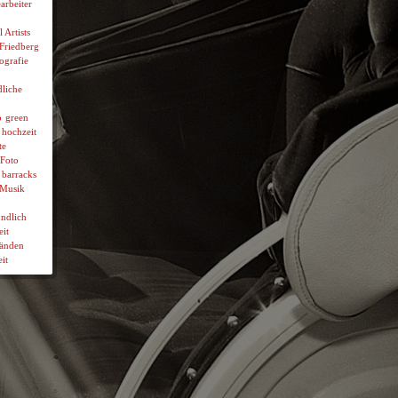
arbeiter
l Artists
 Friedberg
ografie
liche
p
green
hochzeit
te
Foto
 barracks
Musik
ndlich
it
wänden
it