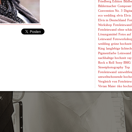
Friedberg Edition
Bildbe
Bildermacher
Composer
Convention No. 3
Digita
eco wedding
elvis
Elvis
Elvis in Deutschland
Fot
Workshop
Fotoleinwand
Fotoleinwand ohne schäd
Lösungsmittel
Fotos auf
Leinwand
Fotoworksho
wedding
grüne hochzeit
King
langlebige lichtech
Pigmentfarbe
Leinwand 
nachhaltige hochzeit
ray
Rock n Roll
Sony BMG 
Streetphotography
Top
Fotoleinwand
umweltfeu
umweltschonende hochze
Vergleich von Fotolein
Vivian Maier
öko hochze