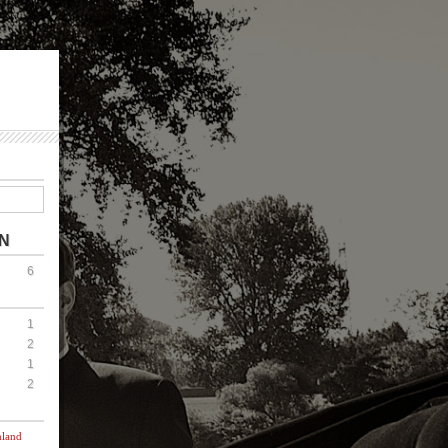
N
6
1
2
1
2
hland