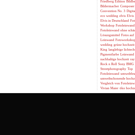
Friedberg Edition
Bildbe
Bildermacher
Composer
Convention No. 3
Digita
eco wedding
elvis
Elvis
Elvis in Deutschland
Fot
Workshop
Fotoleinwand
Fotoleinwand ohne schäd
Lösungsmittel
Fotos auf
Leinwand
Fotoworksho
wedding
grüne hochzeit
King
langlebige lichtech
Pigmentfarbe
Leinwand 
nachhaltige hochzeit
ray
Rock n Roll
Sony BMG 
Streetphotography
Top
Fotoleinwand
umweltfeu
umweltschonende hochze
Vergleich von Fotolein
Vivian Maier
öko hochze