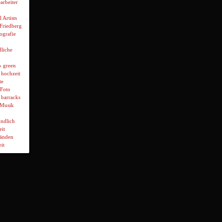
arbeiter
l Artists
 Friedberg
ografie
liche
p
green
hochzeit
te
Foto
 barracks
Musik
ndlich
it
wänden
it