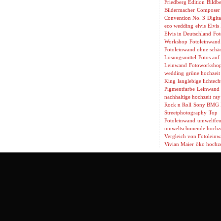
Friedberg Edition
Bildbe
Bildermacher
Composer
Convention No. 3
Digita
eco wedding
elvis
Elvis
Elvis in Deutschland
Fot
Workshop
Fotoleinwand
Fotoleinwand ohne schäd
Lösungsmittel
Fotos auf
Leinwand
Fotoworksho
wedding
grüne hochzeit
King
langlebige lichtech
Pigmentfarbe
Leinwand 
nachhaltige hochzeit
ray
Rock n Roll
Sony BMG 
Streetphotography
Top
Fotoleinwand
umweltfeu
umweltschonende hochze
Vergleich von Fotolein
Vivian Maier
öko hochze