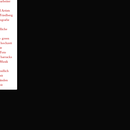
arbeiter
l Artists
 Friedberg
ografie
liche
p
green
hochzeit
te
Foto
 barracks
Musik
ndlich
it
wänden
it