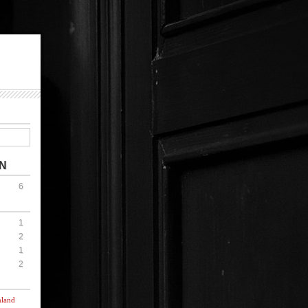
N
6
1
2
1
2
hland