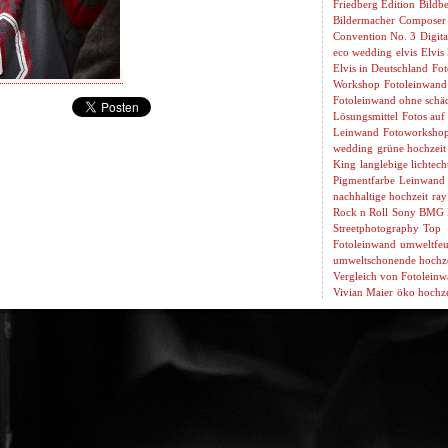
Friedberg Edition
Bildbe
Bildermacher
Composer
Convention No. 3
Digita
eco wedding
elvis
Elvis
Elvis in Deutschland
Fot
Workshop
Fotoleinwand
Fotoleinwand ohne schäd
Lösungsmittel
Fotos auf
Leinwand
Fotoworksho
wedding
grüne hochzeit
King
langlebige lichtech
Pigmentfarbe
Leinwand 
nachhaltige hochzeit
ray
Rock n Roll
Sony BMG 
Streetphotography
Top
Fotoleinwand
umweltfeu
umweltschonende hochze
Vergleich von Fotolein
Vivian Maier
öko hochze