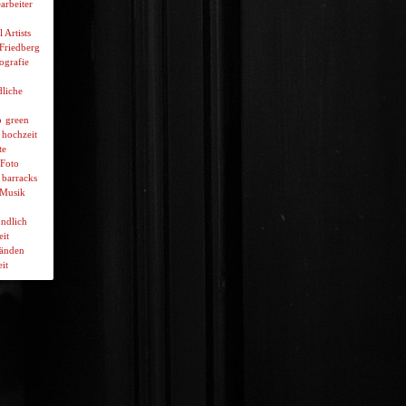
arbeiter
l Artists
 Friedberg
ografie
liche
p
green
hochzeit
te
Foto
 barracks
Musik
ndlich
it
wänden
it