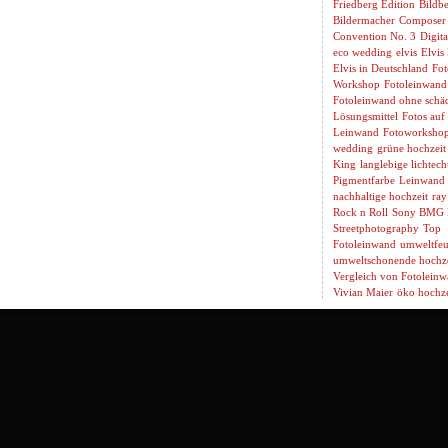
Friedberg Edition
Bildbe
Bildermacher
Composer
Convention No. 3
Digita
eco wedding
elvis
Elvis
Elvis in Deutschland
Fot
Workshop
Fotoleinwand
Fotoleinwand ohne schäd
Lösungsmittel
Fotos auf
Leinwand
Fotoworksho
wedding
grüne hochzeit
King
langlebige lichtech
Pigmentfarbe
Leinwand 
nachhaltige hochzeit
ray
Rock n Roll
Sony BMG 
Streetphotography
Top
Fotoleinwand
umweltfeu
umweltschonende hochze
Vergleich von Fotolein
Vivian Maier
öko hochze