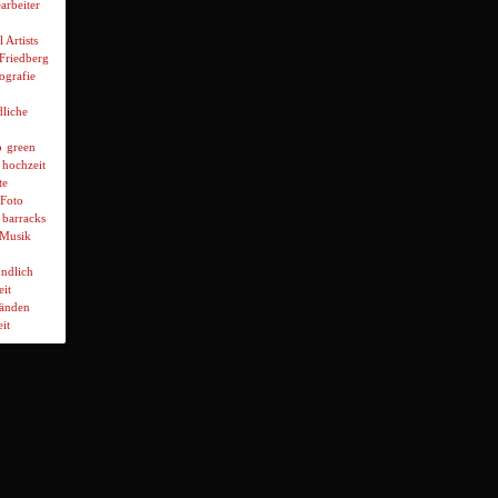
arbeiter
l Artists
 Friedberg
ografie
liche
p
green
hochzeit
te
Foto
 barracks
Musik
ndlich
it
wänden
it