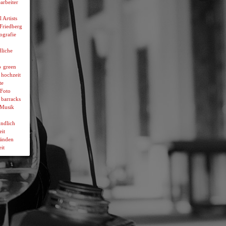
arbeiter
l Artists
 Friedberg
ografie
liche
p
green
hochzeit
te
Foto
 barracks
Musik
ndlich
it
wänden
it