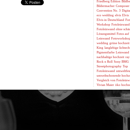
Friedberg Edition
Bildbe
Bildermacher
Composer
Convention No. 3
Digita
eco wedding
elvis
Elvis
Elvis in Deutschland
Fot
Workshop
Fotoleinwand
Fotoleinwand ohne schäd
Lösungsmittel
Fotos auf
Leinwand
Fotoworksho
wedding
grüne hochzeit
King
langlebige lichtech
Pigmentfarbe
Leinwand 
nachhaltige hochzeit
ray
Rock n Roll
Sony BMG 
Streetphotography
Top
Fotoleinwand
umweltfeu
umweltschonende hochze
Vergleich von Fotolein
Vivian Maier
öko hochze