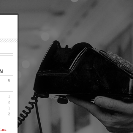
N
6
1
2
1
2
hland